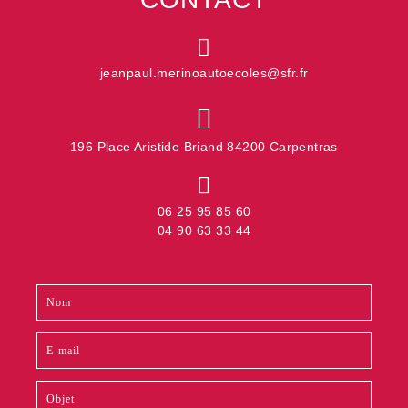
variations.
Les
options
peuvent
être
choisies
jeanpaul.merinoautoecoles@sfr.fr
sur
la
page
du
produit
196 Place Aristide Briand 84200 Carpentras
06 25 95 85 60
04 90 63 33 44
Contact
Si
footer
vous
êtes
un
humain,
ne
remplissez