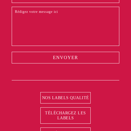
pas
ce
champ.
ENVOYER
NOS LABELS QUALITÉ
TÉLÉCHARGEZ LES
LABELS