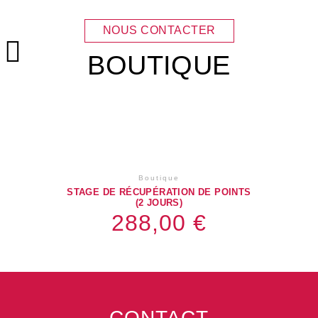
NOUS CONTACTER
BOUTIQUE
Menu principal
Boutique
STAGE DE RÉCUPÉRATION DE POINTS
(2 JOURS)
288,00
€
Ce
produit
a
plusieurs
CONTACT