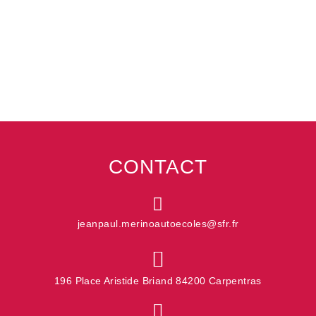
Être
Si
contacté
vous
êtes
un
ENVOYER
humain,
ne
remplissez
pas
ce
champ.
CONTACT
jeanpaul.merinoautoecoles@sfr.fr
196 Place Aristide Briand 84200 Carpentras