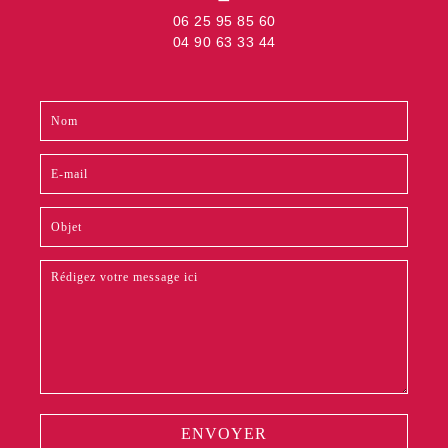
06 25 95 85 60
04 90 63 33 44
Contact
Si
footer
vous
êtes
un
humain,
ne
remplissez
pas
ce
champ.
ENVOYER