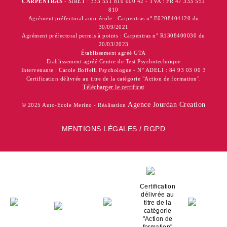
CARPENTRAS
- SIRET : 333 551 810 000 42 - TVA : FR 47 333 551
810
Agrément préfectoral auto-école : Carpentras n° E0208404120 du
30/09/2021
Agrément préfectoral permis à points : Carpentras n° R1308400030 du
20/03/2023
Établissement agréé GTA
Etablissement agréé Centre de Test Psychotechnique
Intervenante : Carole Boffelli Psychologue - N° ADELI : 84 93 03 00 3
Certification délivrée au titre de la catégorie "Action de formation".
Télécharger le certificat
Agence Jourdan Creation
© 2025 Auto-Ecole Merino - Réalisation
MENTIONS LÉGALES / RGPD
Certification
délivrée au
titre de la
catégorie
"Action de