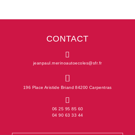
ENVOYER
humain,
ne
remplissez
pas
ce
champ.
CONTACT
jeanpaul.merinoautoecoles@sfr.fr
196 Place Aristide Briand 84200 Carpentras
06 25 95 85 60
04 90 63 33 44
Contact