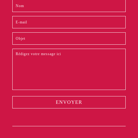
Contact
Si
footer
vous
êtes
un
humain,
ne
remplissez
pas
ce
champ.
ENVOYER