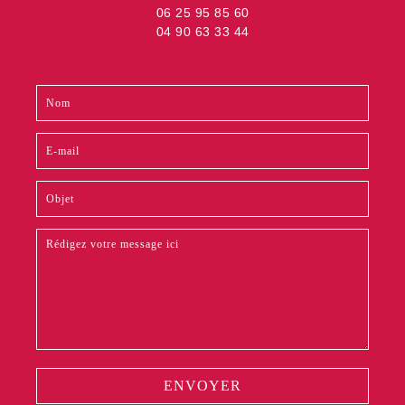
06 25 95 85 60
04 90 63 33 44
Contact
Si
footer
vous
êtes
un
humain,
ne
remplissez
pas
ce
champ.
ENVOYER