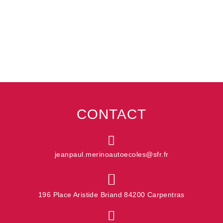
– de procéder périodiquement à des sauvegardes de ses
données ;
– de mettre à jour les logiciels, notamment les anti-virus ;
– de protéger l’accès à ses équipements par un code
d’accès complexe, voire avec son empreinte biométrique.
CONTACT
jeanpaul.merinoautoecoles@sfr.fr
196 Place Aristide Briand 84200 Carpentras