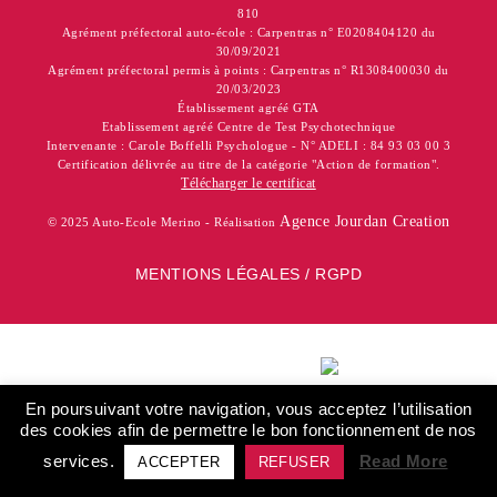
810
Agrément préfectoral auto-école : Carpentras n° E0208404120 du
30/09/2021
Agrément préfectoral permis à points : Carpentras n° R1308400030 du
20/03/2023
Établissement agréé GTA
Etablissement agréé Centre de Test Psychotechnique
Intervenante : Carole Boffelli Psychologue - N° ADELI : 84 93 03 00 3
Certification délivrée au titre de la catégorie "Action de formation".
Télécharger le certificat
Agence Jourdan Creation
© 2025 Auto-Ecole Merino - Réalisation
MENTIONS LÉGALES / RGPD
Certification
En poursuivant votre navigation, vous acceptez l’utilisation
délivrée au
des cookies afin de permettre le bon fonctionnement de nos
titre de la
catégorie
services.
Read More
ACCEPTER
REFUSER
"Action de
formation"