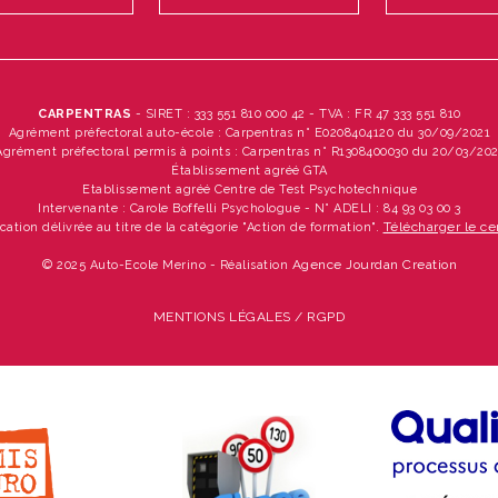
CARPENTRAS
- SIRET : 333 551 810 000 42 - TVA : FR 47 333 551 810
Agrément préfectoral auto-école : Carpentras n° E0208404120 du 30/09/2021
Agrément préfectoral permis à points : Carpentras n° R1308400030 du 20/03/20
Établissement agréé GTA
Etablissement agréé Centre de Test Psychotechnique
Intervenante : Carole Boffelli Psychologue - N° ADELI : 84 93 03 00 3
Télécharger le cer
ication délivrée au titre de la catégorie "Action de formation".
Agence Jourdan Creation
© 2025 Auto-Ecole Merino - Réalisation
MENTIONS LÉGALES / RGPD