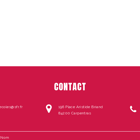
CONTACT
coles@sfr.fr
196 Place Aristide Briand
84200 Carpentras
ontact
i
oter
ous