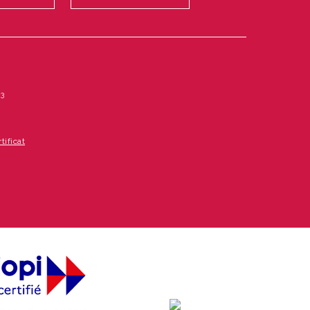
23
tificat