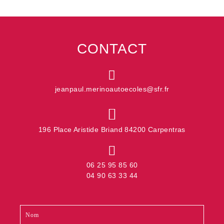
CONTACT
jeanpaul.merinoautoecoles@sfr.fr
196 Place Aristide Briand 84200 Carpentras
06 25 95 85 60
04 90 63 33 44
Contact
Si
footer
vous