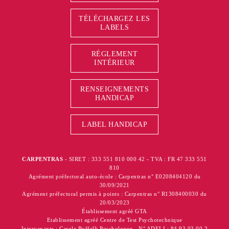
TÉLÉCHARGEZ LES
LABELS
RÉGLEMENT
INTÉRIEUR
RENSEIGNEMENTS
HANDICAP
LABEL HANDICAP
CARPENTRAS
- SIRET : 333 551 810 000 42 - TVA : FR 47 333 551
810
Agrément préfectoral auto-école : Carpentras n° E0208404120 du
30/09/2021
Agrément préfectoral permis à points : Carpentras n° R1308400030 du
20/03/2023
Établissement agréé GTA
Etablissement agréé Centre de Test Psychotechnique
Intervenante : Carole Boffelli Psychologue - N° ADELI : 84 93 03 00 3