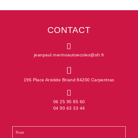
CONTACT
jeanpaul.merinoautoecoles@sfr.fr
196 Place Aristide Briand 84200 Carpentras
06 25 95 85 60
04 90 63 33 44
Contact
Si
footer
vous