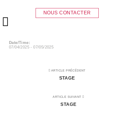
STAGE
NOUS CONTACTER
Menu principal
Date/Time:
07/04/2025 - 07/05/2025
ARTICLE PRÉCÉDENT
STAGE
ARTICLE SUIVANT
STAGE