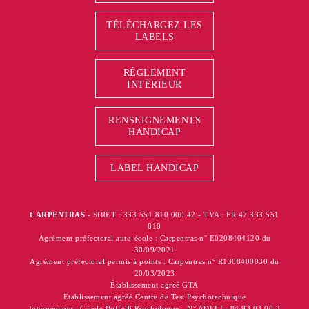
TÉLÉCHARGEZ LES
LABELS
RÉGLEMENT
INTÉRIEUR
RENSEIGNEMENTS
HANDICAP
LABEL HANDICAP
CARPENTRAS
- SIRET : 333 551 810 000 42 - TVA : FR 47 333 551
810
Agrément préfectoral auto-école : Carpentras n° E0208404120 du
30/09/2021
Agrément préfectoral permis à points : Carpentras n° R1308400030 du
20/03/2023
Établissement agréé GTA
Etablissement agréé Centre de Test Psychotechnique
Intervenante : Carole Boffelli Psychologue - N° ADELI : 84 93 03 00 3