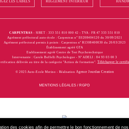
GEZ LES LABELS
RÉGLEMENT INTÉRIEUR
HANDI
CARPENTRAS
- SIRET : 333 551 810 000 42 - TVA : FR 47 333 551 810
Agrément préfectoral auto-école : Carpentras n° E0208404120 du 30/09/2021
Agrément préfectoral permis à points : Carpentras n° R1308400030 du 20/03/2023
Établissement agréé GTA
Etablissement agréé Centre de Test Psychotechnique
Intervenante : Carole Boffelli Psychologue - N° ADELI : 84 93 03 00 3
Télécharger le certifi
rtification délivrée au titre de la catégorie "Action de formation".
Agence Jourdan Creation
© 2025 Auto-Ecole Merino - Réalisation
MENTIONS LÉGALES / RGPD
Certification d
catégorie "Ac
isation des cookies afin de permettre le bon fonctionnement de no