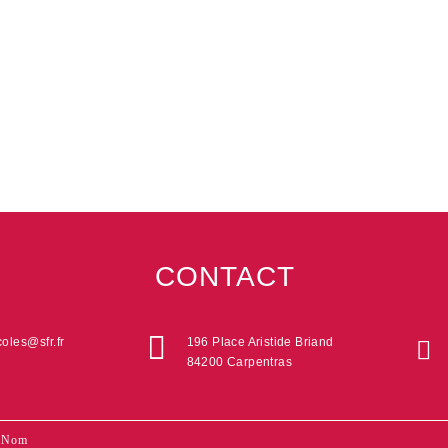
CONTACT
oles@sfr.fr
196 Place Aristide Briand
84200 Carpentras
ontact
i
oter
ous