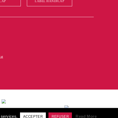
CAP
LABEL HANDICAP
cat
élivrée au titre de la
tion de formation"
s services.
Read More
ACCEPTER
REFUSER