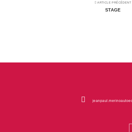
ARTICLE PRÉCÉDENT
STAGE
jeanpaul.merinoautoec
C
S
fo
v