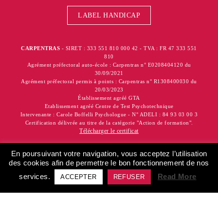
LABEL HANDICAP
CARPENTRAS
- SIRET : 333 551 810 000 42 - TVA : FR 47 333 551
810
Agrément préfectoral auto-école : Carpentras n° E0208404120 du
30/09/2021
Agrément préfectoral permis à points : Carpentras n° R1308400030 du
20/03/2023
Établissement agréé GTA
Etablissement agréé Centre de Test Psychotechnique
Intervenante : Carole Boffelli Psychologue - N° ADELI : 84 93 03 00 3
Certification délivrée au titre de la catégorie "Action de formation".
Télécharger le certificat
Agence Jourdan Creation
© 2025 Auto-Ecole Merino - Réalisation
En poursuivant votre navigation, vous acceptez l’utilisation
des cookies afin de permettre le bon fonctionnement de nos
MENTIONS LÉGALES / RGPD
services.
Read More
ACCEPTER
REFUSER