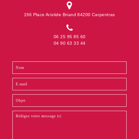
196 Place Aristide Briand 84200 Carpentras
06 25 95 85 60
04 90 63 33 44
Contact
Si
footer
vous
êtes
un
humain,
ne
remplissez
pas
ce
champ.