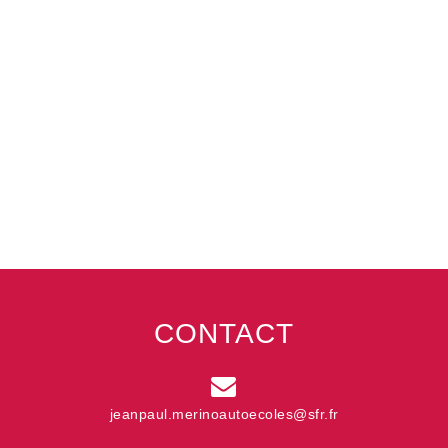
CONTACT
jeanpaul.merinoautoecoles@sfr.fr