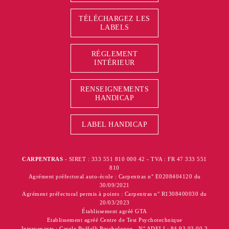
TÉLÉCHARGEZ LES
LABELS
RÉGLEMENT
INTÉRIEUR
RENSEIGNEMENTS
HANDICAP
LABEL HANDICAP
CARPENTRAS
- SIRET : 333 551 810 000 42 - TVA : FR 47 333 551
810
Agrément préfectoral auto-école : Carpentras n° E0208404120 du
30/09/2021
Agrément préfectoral permis à points : Carpentras n° R1308400030 du
20/03/2023
Établissement agréé GTA
Etablissement agréé Centre de Test Psychotechnique
Intervenante : Carole Boffelli Psychologue - N° ADELI : 84 93 03 00 3