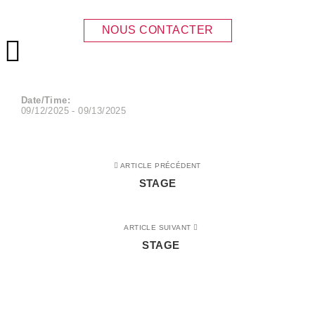
STAGE
NOUS CONTACTER
Menu principal
Date/Time:
09/12/2025 - 09/13/2025
ARTICLE PRÉCÉDENT
STAGE
ARTICLE SUIVANT
STAGE