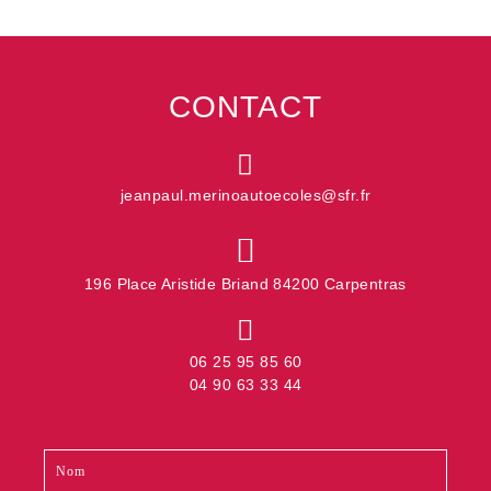
CONTACT
jeanpaul.merinoautoecoles@sfr.fr
196 Place Aristide Briand 84200 Carpentras
06 25 95 85 60
04 90 63 33 44
Contact
Si
footer
vous