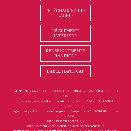
TÉLÉCHARGEZ LES
LABELS
RÉGLEMENT
INTÉRIEUR
RENSEIGNEMENTS
HANDICAP
LABEL HANDICAP
CARPENTRAS
- SIRET : 333 551 810 000 42 - TVA : FR 47 333 551
810
Agrément préfectoral auto-école : Carpentras n° E0208404120 du
30/09/2021
Agrément préfectoral permis à points : Carpentras n° R1308400030 du
20/03/2023
Établissement agréé GTA
Etablissement agréé Centre de Test Psychotechnique
Intervenante : Carole Boffelli Psychologue - N° ADELI : 84 93 03 00 3