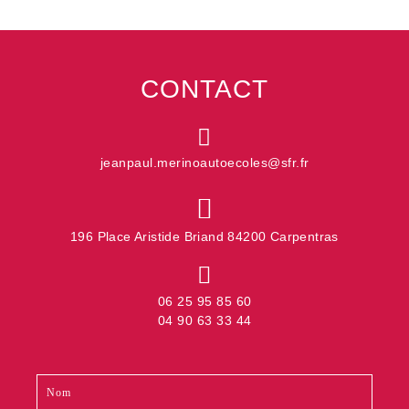
CONTACT
jeanpaul.merinoautoecoles@sfr.fr
196 Place Aristide Briand 84200 Carpentras
06 25 95 85 60
04 90 63 33 44
Contact
Si
footer
vous