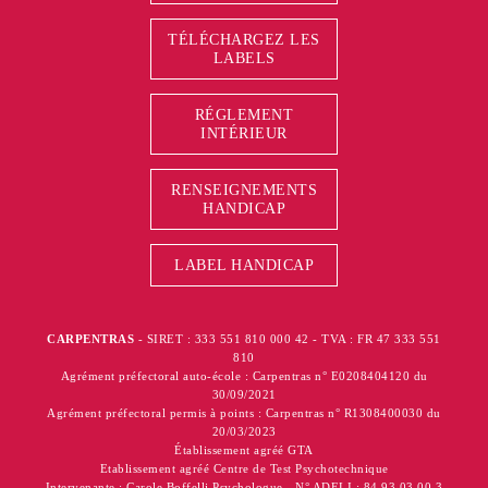
TÉLÉCHARGEZ LES
LABELS
RÉGLEMENT
INTÉRIEUR
RENSEIGNEMENTS
HANDICAP
LABEL HANDICAP
CARPENTRAS
- SIRET : 333 551 810 000 42 - TVA : FR 47 333 551
810
Agrément préfectoral auto-école : Carpentras n° E0208404120 du
30/09/2021
Agrément préfectoral permis à points : Carpentras n° R1308400030 du
20/03/2023
Établissement agréé GTA
Etablissement agréé Centre de Test Psychotechnique
Intervenante : Carole Boffelli Psychologue - N° ADELI : 84 93 03 00 3