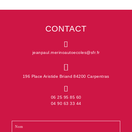
CONTACT
jeanpaul.merinoautoecoles@sfr.fr
196 Place Aristide Briand 84200 Carpentras
06 25 95 85 60
04 90 63 33 44
Contact
Si
footer
vous