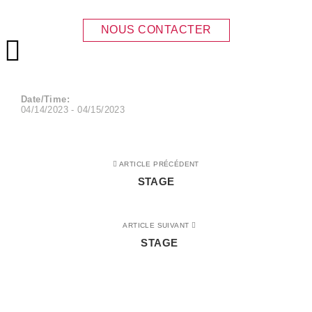
STAGE
NOUS CONTACTER
Menu principal
Date/Time:
04/14/2023 - 04/15/2023
ARTICLE PRÉCÉDENT
STAGE
ARTICLE SUIVANT
STAGE