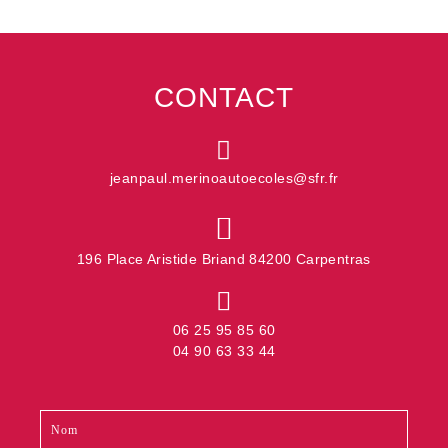
CONTACT
jeanpaul.merinoautoecoles@sfr.fr
196 Place Aristide Briand 84200 Carpentras
06 25 95 85 60
04 90 63 33 44
Contact
Si
footer
vous