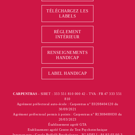
TÉLÉCHARGEZ LES
LABELS
RÉGLEMENT
INTÉRIEUR
RENSEIGNEMENTS
HANDICAP
LABEL HANDICAP
CARPENTRAS
- SIRET : 333 551 810 000 42 - TVA : FR 47 333 551
810
Agrément préfectoral auto-école : Carpentras n° E0208404120 du
30/09/2021
Agrément préfectoral permis à points : Carpentras n° R1308400030 du
20/03/2023
Établissement agréé GTA
Etablissement agréé Centre de Test Psychotechnique
Intervenante : Carole Boffelli Psychologue - N° ADELI : 84 93 03 00 3