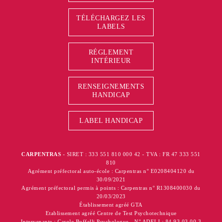
TÉLÉCHARGEZ LES
LABELS
RÉGLEMENT
INTÉRIEUR
RENSEIGNEMENTS
HANDICAP
LABEL HANDICAP
CARPENTRAS
- SIRET : 333 551 810 000 42 - TVA : FR 47 333 551
810
Agrément préfectoral auto-école : Carpentras n° E0208404120 du
30/09/2021
Agrément préfectoral permis à points : Carpentras n° R1308400030 du
20/03/2023
Établissement agréé GTA
Etablissement agréé Centre de Test Psychotechnique
Intervenante : Carole Boffelli Psychologue - N° ADELI : 84 93 03 00 3