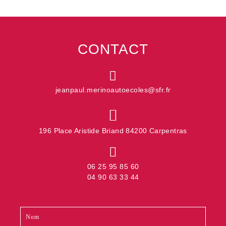
CONTACT
jeanpaul.merinoautoecoles@sfr.fr
196 Place Aristide Briand 84200 Carpentras
06 25 95 85 60
04 90 63 33 44
Contact
Si
footer
vous