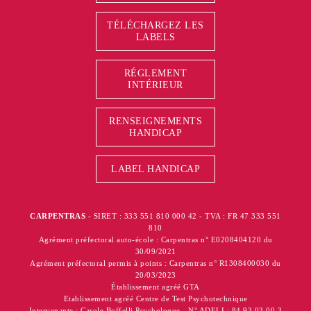
TÉLÉCHARGEZ LES
LABELS
RÉGLEMENT
INTÉRIEUR
RENSEIGNEMENTS
HANDICAP
LABEL HANDICAP
CARPENTRAS
- SIRET : 333 551 810 000 42 - TVA : FR 47 333 551
810
Agrément préfectoral auto-école : Carpentras n° E0208404120 du
30/09/2021
Agrément préfectoral permis à points : Carpentras n° R1308400030 du
20/03/2023
Établissement agréé GTA
Etablissement agréé Centre de Test Psychotechnique
Intervenante : Carole Boffelli Psychologue - N° ADELI : 84 93 03 00 3