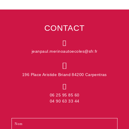
CONTACT
jeanpaul.merinoautoecoles@sfr.fr
196 Place Aristide Briand 84200 Carpentras
06 25 95 85 60
04 90 63 33 44
Contact
Si
footer
vous