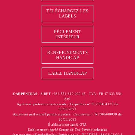
TÉLÉCHARGEZ LES
LABELS
RÉGLEMENT
INTÉRIEUR
RENSEIGNEMENTS
HANDICAP
LABEL HANDICAP
CARPENTRAS
- SIRET : 333 551 810 000 42 - TVA : FR 47 333 551
810
Agrément préfectoral auto-école : Carpentras n° E0208404120 du
30/09/2021
Agrément préfectoral permis à points : Carpentras n° R1308400030 du
20/03/2023
Établissement agréé GTA
Etablissement agréé Centre de Test Psychotechnique
Intervenante : Carole Boffelli Psychologue - N° ADELI : 84 93 03 00 3