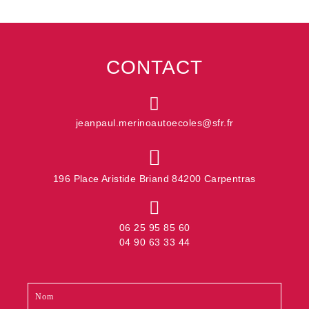
CONTACT
jeanpaul.merinoautoecoles@sfr.fr
196 Place Aristide Briand 84200 Carpentras
06 25 95 85 60
04 90 63 33 44
Contact
Si
footer
vous