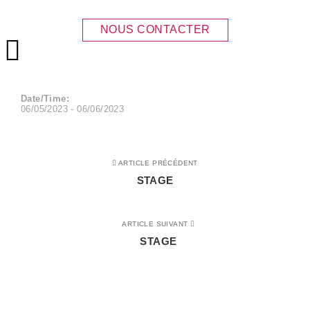
STAGE
NOUS CONTACTER
Menu principal
Date/Time:
06/05/2023 - 06/06/2023
ARTICLE PRÉCÉDENT
STAGE
ARTICLE SUIVANT
STAGE