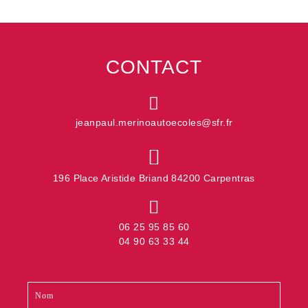
CONTACT
jeanpaul.merinoautoecoles@sfr.fr
196 Place Aristide Briand 84200 Carpentras
06 25 95 85 60
04 90 63 33 44
Contact
Si
footer
vous