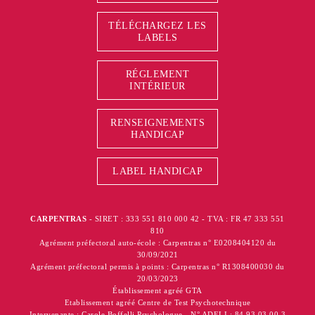
TÉLÉCHARGEZ LES
LABELS
RÉGLEMENT
INTÉRIEUR
RENSEIGNEMENTS
HANDICAP
LABEL HANDICAP
CARPENTRAS
- SIRET : 333 551 810 000 42 - TVA : FR 47 333 551
810
Agrément préfectoral auto-école : Carpentras n° E0208404120 du
30/09/2021
Agrément préfectoral permis à points : Carpentras n° R1308400030 du
20/03/2023
Établissement agréé GTA
Etablissement agréé Centre de Test Psychotechnique
Intervenante : Carole Boffelli Psychologue - N° ADELI : 84 93 03 00 3