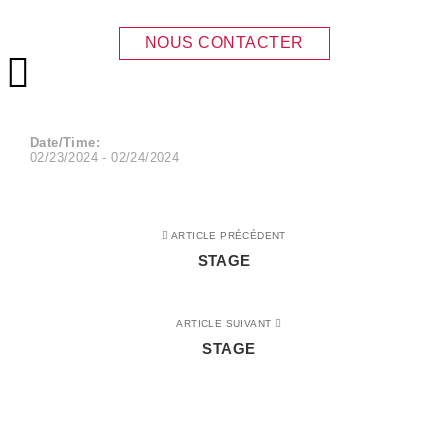
STAGE
NOUS CONTACTER
Menu principal
Date/Time:
02/23/2024 - 02/24/2024
ARTICLE PRÉCÉDENT
STAGE
ARTICLE SUIVANT
STAGE