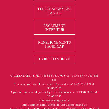
TÉLÉCHARGEZ LES
LABELS
RÉGLEMENT
INTÉRIEUR
RENSEIGNEMENTS
HANDICAP
LABEL HANDICAP
CARPENTRAS
- SIRET : 333 551 810 000 42 - TVA : FR 47 333 551
810
Agrément préfectoral auto-école : Carpentras n° E0208404120 du
30/09/2021
Agrément préfectoral permis à points : Carpentras n° R1308400030 du
20/03/2023
Établissement agréé GTA
Etablissement agréé Centre de Test Psychotechnique
Intervenante : Carole Boffelli Psychologue - N° ADELI : 84 93 03 00 3