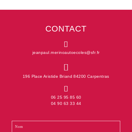
CONTACT
jeanpaul.merinoautoecoles@sfr.fr
196 Place Aristide Briand 84200 Carpentras
06 25 95 85 60
04 90 63 33 44
Contact
Si
footer
vous