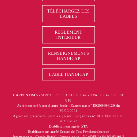
TÉLÉCHARGEZ LES
LABELS
RÉGLEMENT
INTÉRIEUR
RENSEIGNEMENTS
HANDICAP
LABEL HANDICAP
CARPENTRAS
- SIRET : 333 551 810 000 42 - TVA : FR 47 333 551
810
Agrément préfectoral auto-école : Carpentras n° E0208404120 du
30/09/2021
Agrément préfectoral permis à points : Carpentras n° R1308400030 du
20/03/2023
Établissement agréé GTA
Etablissement agréé Centre de Test Psychotechnique
Intervenante : Carole Boffelli Psychologue - N° ADELI : 84 93 03 00 3