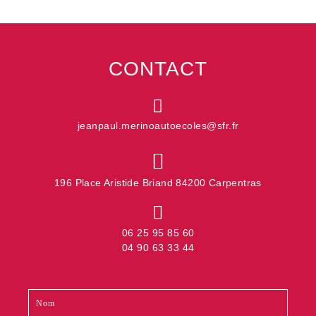
CONTACT
jeanpaul.merinoautoecoles@sfr.fr
196 Place Aristide Briand 84200 Carpentras
06 25 95 85 60
04 90 63 33 44
Contact
Si
footer
vous