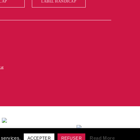
CAP
LABEL HANDICAP
cat
élivrée au titre de la
tion de formation"
s services.
Read More
ACCEPTER
REFUSER