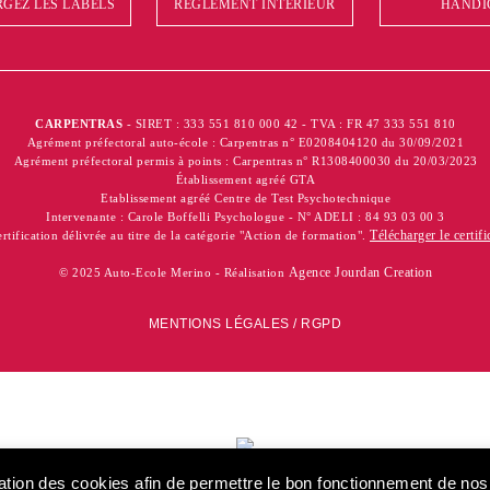
GEZ LES LABELS
RÉGLEMENT INTÉRIEUR
HANDI
CARPENTRAS
- SIRET : 333 551 810 000 42 - TVA : FR 47 333 551 810
Agrément préfectoral auto-école : Carpentras n° E0208404120 du 30/09/2021
Agrément préfectoral permis à points : Carpentras n° R1308400030 du 20/03/2023
Établissement agréé GTA
Etablissement agréé Centre de Test Psychotechnique
Intervenante : Carole Boffelli Psychologue - N° ADELI : 84 93 03 00 3
Télécharger le certifi
rtification délivrée au titre de la catégorie "Action de formation".
Agence Jourdan Creation
© 2025 Auto-Ecole Merino - Réalisation
MENTIONS LÉGALES / RGPD
Certification d
catégorie "Ac
isation des cookies afin de permettre le bon fonctionnement de no