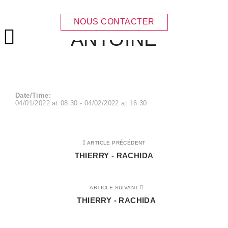
THIERRY –
NOUS CONTACTER
ANTOINE
Menu principal
Date/Time:
04/01/2022
at
08:30
-
04/02/2022
at
16:30
ARTICLE PRÉCÉDENT
THIERRY - RACHIDA
ARTICLE SUIVANT
THIERRY - RACHIDA