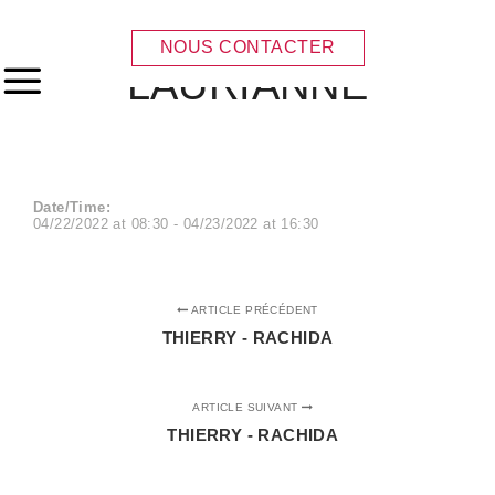
THIERRY –
NOUS CONTACTER
LAURIANNE
Menu principal
Date/Time:
04/22/2022
at
08:30
-
04/23/2022
at
16:30
ARTICLE PRÉCÉDENT
THIERRY - RACHIDA
ARTICLE SUIVANT
THIERRY - RACHIDA