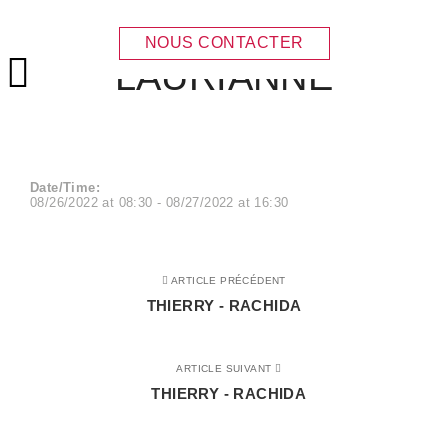
THIERRY –
NOUS CONTACTER
LAURIANNE
Menu principal
Date/Time:
08/26/2022
at
08:30
-
08/27/2022
at
16:30
ARTICLE PRÉCÉDENT
THIERRY - RACHIDA
ARTICLE SUIVANT
THIERRY - RACHIDA