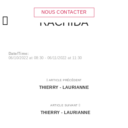
THIERRY –
NOUS CONTACTER
RACHIDA
Menu principal
Date/Time:
06/10/2022
at
08:30
-
06/11/2022
at
11:30
ARTICLE PRÉCÉDENT
THIERRY - LAURIANNE
ARTICLE SUIVANT
THIERRY - LAURIANNE