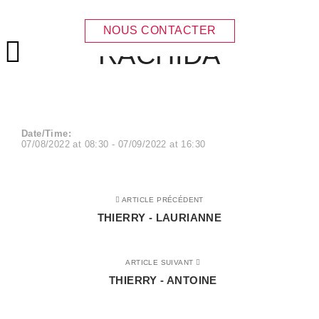
THIERRY –
NOUS CONTACTER
RACHIDA
Menu principal
Date/Time:
07/08/2022
at
08:30
-
07/09/2022
at
16:30
ARTICLE PRÉCÉDENT
THIERRY - LAURIANNE
ARTICLE SUIVANT
THIERRY - ANTOINE