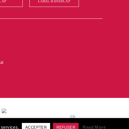
CAP
LABEL HANDICAP
cat
élivrée au titre de la
tion de formation"
s services.
Read More
ACCEPTER
REFUSER