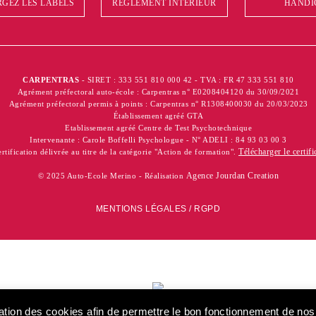
GEZ LES LABELS
RÉGLEMENT INTÉRIEUR
HANDI
CARPENTRAS
- SIRET : 333 551 810 000 42 - TVA : FR 47 333 551 810
Agrément préfectoral auto-école : Carpentras n° E0208404120 du 30/09/2021
Agrément préfectoral permis à points : Carpentras n° R1308400030 du 20/03/2023
Établissement agréé GTA
Etablissement agréé Centre de Test Psychotechnique
Intervenante : Carole Boffelli Psychologue - N° ADELI : 84 93 03 00 3
Télécharger le certifi
rtification délivrée au titre de la catégorie "Action de formation".
Agence Jourdan Creation
© 2025 Auto-Ecole Merino - Réalisation
MENTIONS LÉGALES / RGPD
Certification d
catégorie "Ac
isation des cookies afin de permettre le bon fonctionnement de no