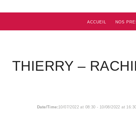
ACCUEIL
NOS PRE
THIERRY – RACH
Date/Time:
10/07/2022
at
08:30
-
10/08/2022
at
16:3