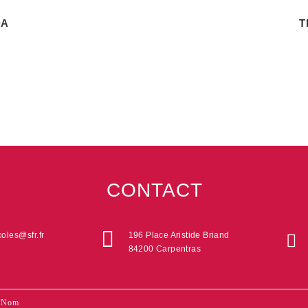
DA
T
CONTACT
oles@sfr.fr
196 Place Aristide Briand
84200 Carpentras
ontact
i
oter
ous