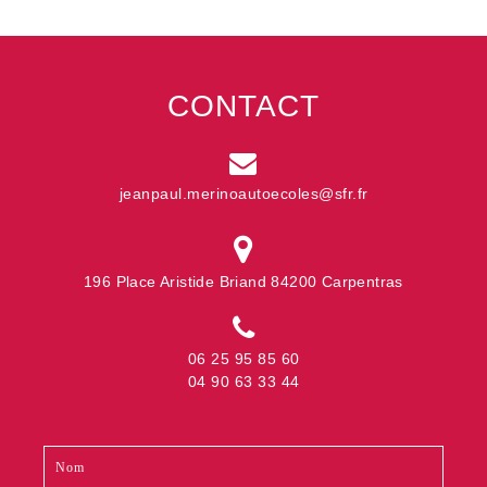
CONTACT
jeanpaul.merinoautoecoles@sfr.fr
196 Place Aristide Briand 84200 Carpentras
06 25 95 85 60
04 90 63 33 44
Contact
Si
footer
vous