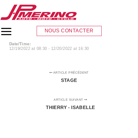
STAGE
NOUS CONTACTER
Menu principal
Date/Time:
12/19/2022
at
08:30
-
12/20/2022
at
16:30
ARTICLE PRÉCÉDENT
STAGE
ARTICLE SUIVANT
THIERRY - ISABELLE