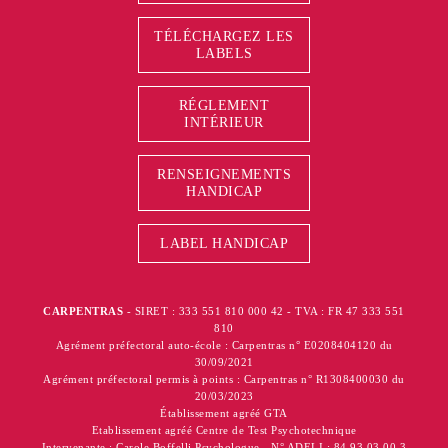
TÉLÉCHARGEZ LES
LABELS
RÉGLEMENT
INTÉRIEUR
RENSEIGNEMENTS
HANDICAP
LABEL HANDICAP
CARPENTRAS
- SIRET : 333 551 810 000 42 - TVA : FR 47 333 551
810
Agrément préfectoral auto-école : Carpentras n° E0208404120 du
30/09/2021
Agrément préfectoral permis à points : Carpentras n° R1308400030 du
20/03/2023
Établissement agréé GTA
Etablissement agréé Centre de Test Psychotechnique
Intervenante : Carole Boffelli Psychologue - N° ADELI : 84 93 03 00 3