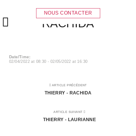
THIERRY –
NOUS CONTACTER
RACHIDA
Menu principal
Date/Time:
02/04/2022
at
08:30
-
02/05/2022
at
16:30
ARTICLE PRÉCÉDENT
THIERRY - RACHIDA
ARTICLE SUIVANT
THIERRY - LAURIANNE