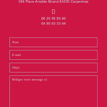
196 Place Aristide Briand 84200 Carpentras
06 25 95 85 60
04 90 63 33 44
Contact
Si
footer
vous
êtes
un
humain,
ne
remplissez
pas
ce
champ.