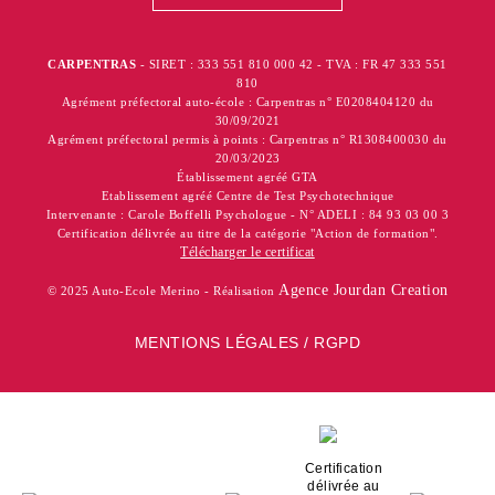
CARPENTRAS
- SIRET : 333 551 810 000 42 - TVA : FR 47 333 551
810
Agrément préfectoral auto-école : Carpentras n° E0208404120 du
30/09/2021
Agrément préfectoral permis à points : Carpentras n° R1308400030 du
20/03/2023
Établissement agréé GTA
Etablissement agréé Centre de Test Psychotechnique
Intervenante : Carole Boffelli Psychologue - N° ADELI : 84 93 03 00 3
Certification délivrée au titre de la catégorie "Action de formation".
Télécharger le certificat
Agence Jourdan Creation
© 2025 Auto-Ecole Merino - Réalisation
MENTIONS LÉGALES / RGPD
Certification
délivrée au