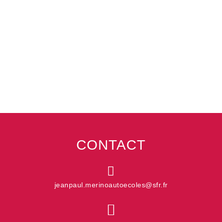
CONTACT
jeanpaul.merinoautoecoles@sfr.fr