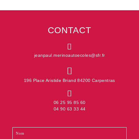
CONTACT
jeanpaul.merinoautoecoles@sfr.fr
196 Place Aristide Briand 84200 Carpentras
06 25 95 85 60
04 90 63 33 44
Contact
Si
footer
vous