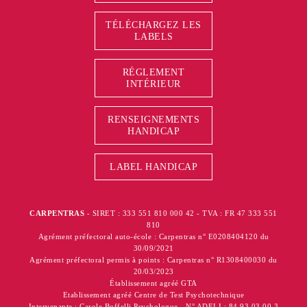
TÉLÉCHARGEZ LES
LABELS
RÉGLEMENT
INTÉRIEUR
RENSEIGNEMENTS
HANDICAP
LABEL HANDICAP
CARPENTRAS
- SIRET : 333 551 810 000 42 - TVA : FR 47 333 551
810
Agrément préfectoral auto-école : Carpentras n° E0208404120 du
30/09/2021
Agrément préfectoral permis à points : Carpentras n° R1308400030 du
20/03/2023
Établissement agréé GTA
Etablissement agréé Centre de Test Psychotechnique
Intervenante : Carole Boffelli Psychologue - N° ADELI : 84 93 03 00 3