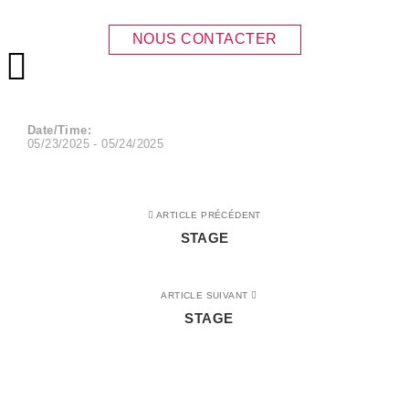
STAGE
NOUS CONTACTER
Menu principal
Date/Time:
05/23/2025 - 05/24/2025
ARTICLE PRÉCÉDENT
STAGE
ARTICLE SUIVANT
STAGE