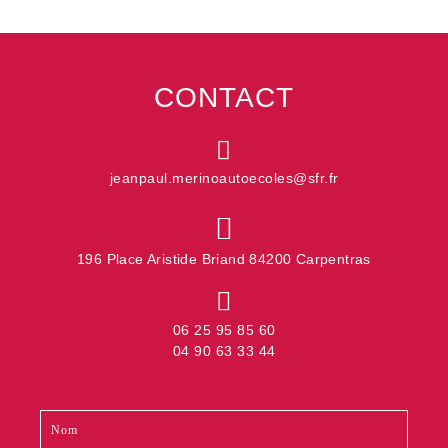
CONTACT
jeanpaul.merinoautoecoles@sfr.fr
196 Place Aristide Briand 84200 Carpentras
06 25 95 85 60
04 90 63 33 44
Contact
Si
footer
vous