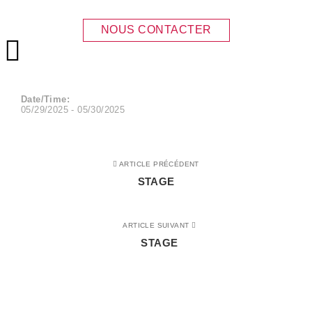
STAGE
NOUS CONTACTER
Menu principal
Date/Time:
05/29/2025 - 05/30/2025
ARTICLE PRÉCÉDENT
STAGE
ARTICLE SUIVANT
STAGE