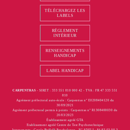
TÉLÉCHARGEZ LES
LABELS
RÉGLEMENT
INTÉRIEUR
RENSEIGNEMENTS
HANDICAP
LABEL HANDICAP
CARPENTRAS
- SIRET : 333 551 810 000 42 - TVA : FR 47 333 551
810
Agrément préfectoral auto-école : Carpentras n° E0208404120 du
30/09/2021
Agrément préfectoral permis à points : Carpentras n° R1308400030 du
20/03/2023
Établissement agréé GTA
Etablissement agréé Centre de Test Psychotechnique
Intervenante : Carole Boffelli Psychologue - N° ADELI : 84 93 03 00 3